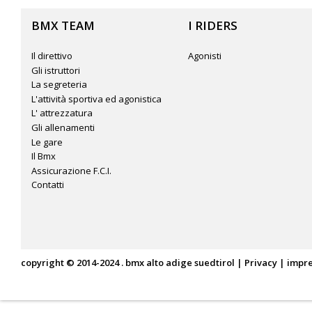
BMX TEAM
I RIDERS
Il direttivo
Agonisti
Gli istruttori
La segreteria
L'attività sportiva ed agonistica
L' attrezzatura
Gli allenamenti
Le gare
Il Bmx
Assicurazione F.C.I.
Contatti
copyright © 2014-2024 . bmx alto adige suedtirol |
Privacy
|
impr