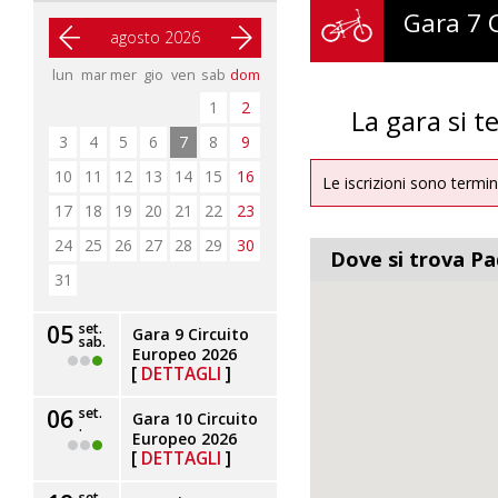
Gara 7 C
agosto 2026
lun
mar
mer
gio
ven
sab
dom
1
2
La gara si te
3
4
5
6
7
8
9
10
11
12
13
14
15
16
Le iscrizioni sono termin
17
18
19
20
21
22
23
24
25
26
27
28
29
30
Dove si trova P
31
set.
05
Gara 9 Circuito
sab.
Europeo 2026
DETTAGLI
set.
06
Gara 10 Circuito
.
Europeo 2026
DETTAGLI
set.