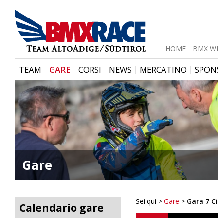
HOME
BMX WI
|
|
|
|
|
TEAM
GARE
CORSI
NEWS
MERCATINO
SPON
Gare
Sei qui >
Gare
>
Gara 7 Ci
Calendario gare