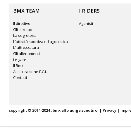
BMX TEAM
I RIDERS
Il direttivo
Agonisti
Gli istruttori
La segreteria
L'attività sportiva ed agonistica
L' attrezzatura
Gli allenamenti
Le gare
Il Bmx
Assicurazione F.C.I.
Contatti
copyright © 2014-2024 . bmx alto adige suedtirol |
Privacy
|
impr