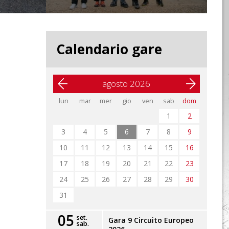
Calendario gare
agosto 2026
lun
mar
mer
gio
ven
sab
dom
1
2
3
4
5
6
7
8
9
10
11
12
13
14
15
16
17
18
19
20
21
22
23
24
25
26
27
28
29
30
31
05
set.
Gara 9 Circuito Europeo
sab.